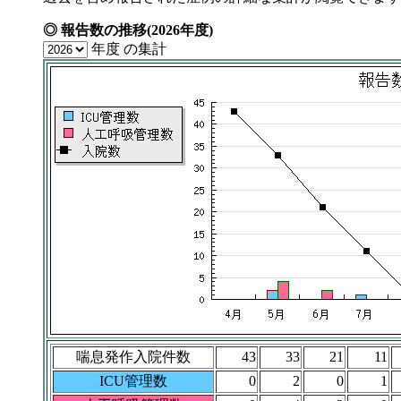
◎
報告数の推移(2026年度)
年度 の集計
喘息発作入院件数
43
33
21
11
ICU管理数
0
2
0
1