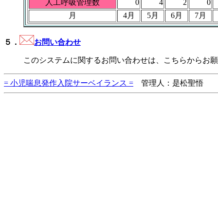
人工呼吸管理数
0
4
2
0
月
4月
5月
6月
7月
５．
お問い合わせ
このシステムに関するお問い合わせは、こちらからお願
= 小児喘息発作入院サーベイランス =
管理人：是松聖悟