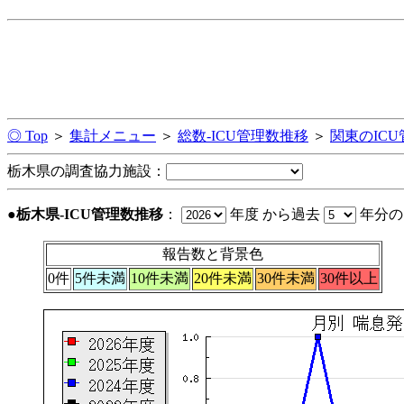
◎ Top
＞
集計メニュー
＞
総数-ICU管理数推移
＞
関東のIC
栃木県の調査協力施設：
●栃木県-ICU管理数推移
：
年度 から過去
年分
報告数と背景色
0件
5件未満
10件未満
20件未満
30件未満
30件以上