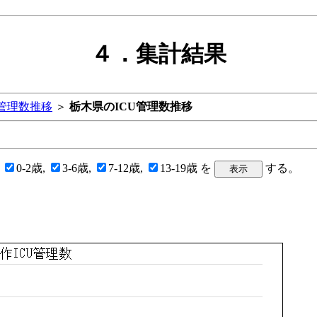
４．集計結果
U管理数推移
＞
栃木県のICU管理数推移
の
0-2歳,
3-6歳,
7-12歳,
13-19歳 を
する。