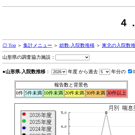
４
◎ Top
＞
集計メニュー
＞
総数-入院数推移
＞
東北の入院数
山形県の調査協力施設：
●山形県-入院数推移
：
年度 から過去
年分の
報告数と背景色
0件
5件未満
10件未満
20件未満
30件未満
30件以上