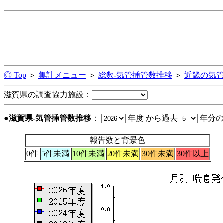
◎ Top
＞
集計メニュー
＞
総数-気管挿管数推移
＞
近畿の気
滋賀県の調査協力施設：
●滋賀県-気管挿管数推移
：
年度 から過去
年分
報告数と背景色
0件
5件未満
10件未満
20件未満
30件未満
30件以上