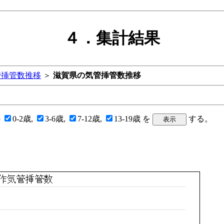
４．集計結果
管挿管数推移
＞
滋賀県の気管挿管数推移
の
0-2歳,
3-6歳,
7-12歳,
13-19歳 を
する。