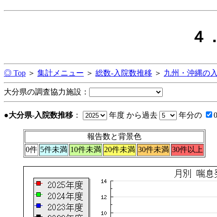
４
◎ Top
＞
集計メニュー
＞
総数-入院数推移
＞
九州・沖縄の
大分県の調査協力施設：
●大分県-入院数推移
：
年度 から過去
年分の
報告数と背景色
0件
5件未満
10件未満
20件未満
30件未満
30件以上