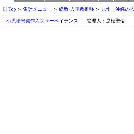
◎ Top
＞
集計メニュー
＞
総数-入院数推移
＞
九州・沖縄の
= 小児喘息発作入院サーベイランス =
管理人：是松聖悟