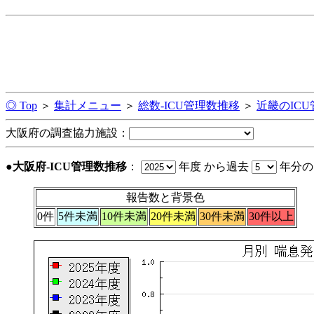
◎ Top
＞
集計メニュー
＞
総数-ICU管理数推移
＞
近畿のIC
大阪府の調査協力施設：
●大阪府-ICU管理数推移
：
年度 から過去
年分
報告数と背景色
0件
5件未満
10件未満
20件未満
30件未満
30件以上