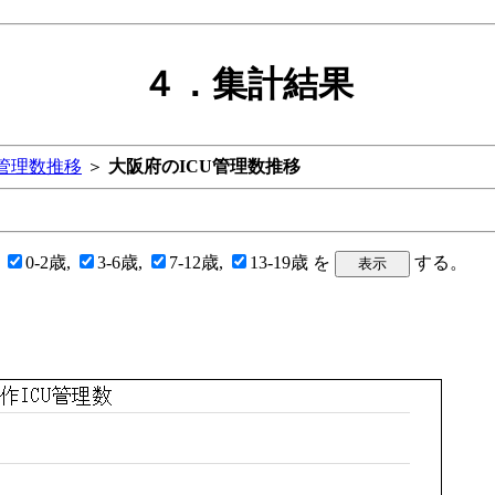
４．集計結果
U管理数推移
＞
大阪府のICU管理数推移
の
0-2歳,
3-6歳,
7-12歳,
13-19歳 を
する。