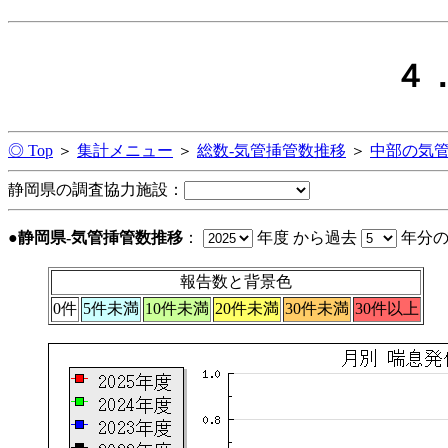
４
◎ Top
＞
集計メニュー
＞
総数-気管挿管数推移
＞
中部の気
静岡県の調査協力施設：
●静岡県-気管挿管数推移
：
年度 から過去
年分
報告数と背景色
0件
5件未満
10件未満
20件未満
30件未満
30件以上