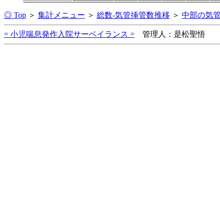
◎ Top
＞
集計メニュー
＞
総数-気管挿管数推移
＞
中部の気
= 小児喘息発作入院サーベイランス =
管理人：是松聖悟