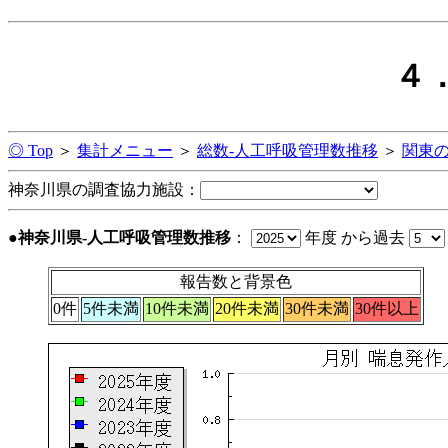
４
◎ Top
＞
集計メニュー
＞
総数-人工呼吸管理数推移
＞
関東
神奈川県の調査協力施設：
●神奈川県-人工呼吸管理数推移
：
年度 から過去
報告数と背景色
0件
5件未満
10件未満
20件未満
30件未満
30件以上