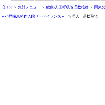
◎ Top
＞
集計メニュー
＞
総数-人工呼吸管理数推移
＞
関東
= 小児喘息発作入院サーベイランス =
管理人：是松聖悟