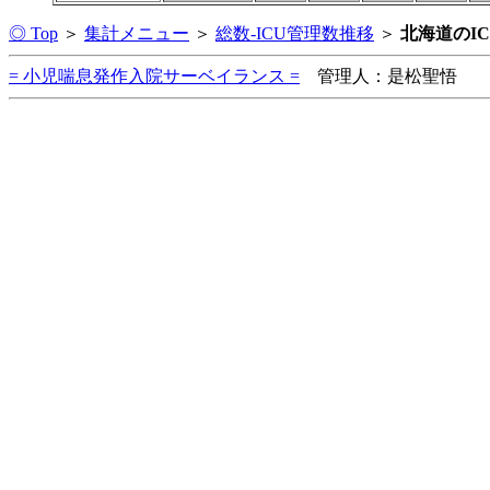
◎ Top
＞
集計メニュー
＞
総数-ICU管理数推移
＞
北海道のI
= 小児喘息発作入院サーベイランス =
管理人：是松聖悟