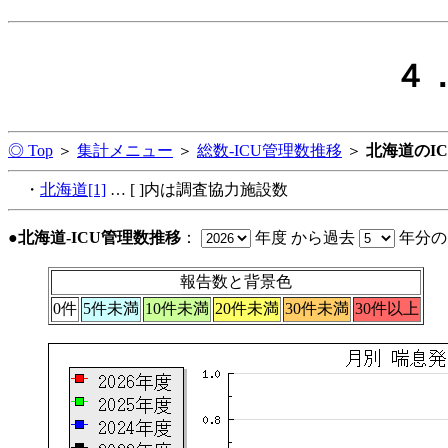
４
◎ Top
＞
集計メニュー
＞
総数-ICU管理数推移
＞
北海道のI
・
北海道[1]
… [ ]内は調査協力施設数
●北海道-ICU管理数推移
：
年度 から過去
年分
報告数と背景色
0件
5件未満
10件未満
20件未満
30件未満
30件以上