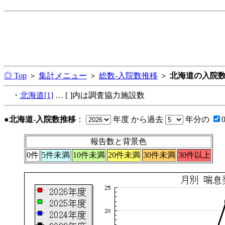
◎ Top
＞
集計メニュー
＞
総数-入院数推移
＞
北海道の入院
・
北海道[1]
… [ ]内は調査協力施設数
●北海道-入院数推移
：
年度 から過去
年分の
報告数と背景色
0件
5件未満
10件未満
20件未満
30件未満
30件以上