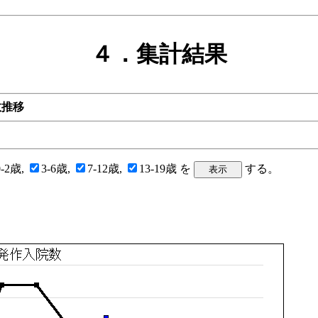
４．集計結果
数推移
0-2歳,
3-6歳,
7-12歳,
13-19歳 を
する。