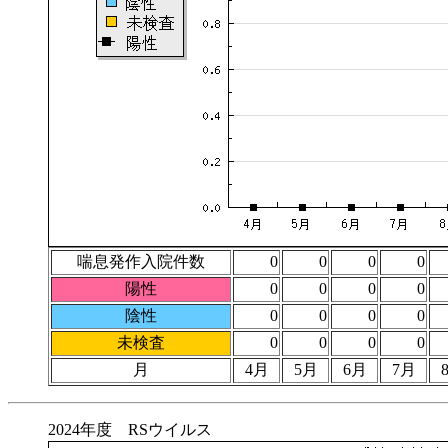
喘息発作入院件数
0
0
0
0
陽性
0
0
0
0
陰性
0
0
0
0
未検査
0
0
0
0
月
4月
5月
6月
7月
2024年度 RSウイルス