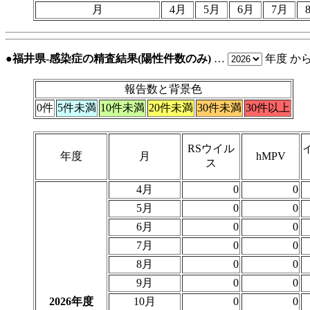
月
4月
5月
6月
7月
●福井県-感染症の精査結果(陽性件数のみ)
…
年度 か
報告数と背景色
0件
5件未満
10件未満
20件未満
30件未満
30件以上
RSウイル
年度
月
hMPV
ス
4月
0
0
5月
0
0
6月
0
0
7月
0
0
8月
0
0
9月
0
0
2026年度
10月
0
0