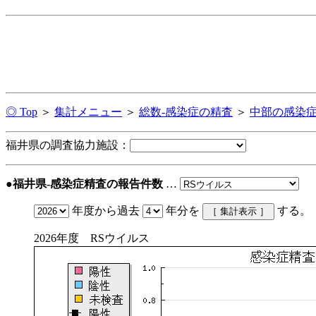
◎ Top
＞
集計メニュー
＞
総数-感染症の精査
＞
中部の感染
福井県の調査協力施設：
●福井県-感染症精査の報告件数
…
年度から過去
年分を
する。
2026年度 RSウイルス