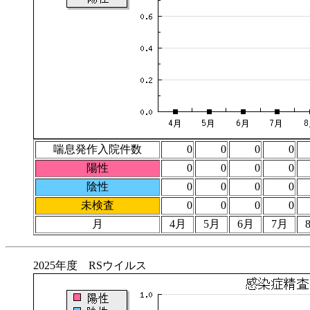
喘息発作入院件数
0
0
0
0
陽性
0
0
0
0
陰性
0
0
0
0
未検査
0
0
0
0
月
4月
5月
6月
7月
2025年度 RSウイルス