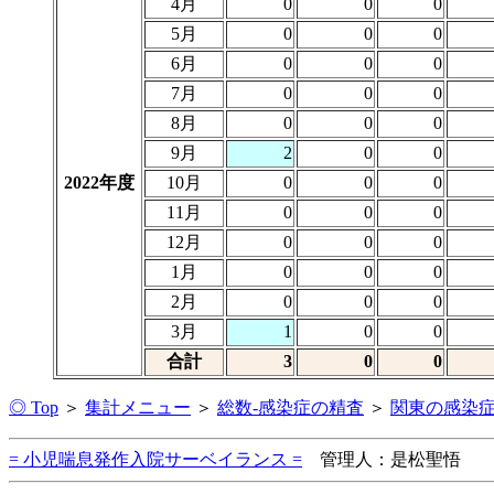
4月
0
0
0
5月
0
0
0
6月
0
0
0
7月
0
0
0
8月
0
0
0
9月
2
0
0
2022年度
10月
0
0
0
11月
0
0
0
12月
0
0
0
1月
0
0
0
2月
0
0
0
3月
1
0
0
合計
3
0
0
◎ Top
＞
集計メニュー
＞
総数-感染症の精査
＞
関東の感染
= 小児喘息発作入院サーベイランス =
管理人：是松聖悟