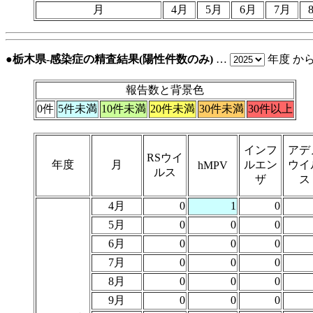
月
4月
5月
6月
7月
●栃木県-感染症の精査結果(陽性件数のみ)
…
年度 か
報告数と背景色
0件
5件未満
10件未満
20件未満
30件未満
30件以上
インフ
アデ
RSウイ
年度
月
ルエン
ウイ
hMPV
ルス
ザ
ス
4月
0
1
0
5月
0
0
0
6月
0
0
0
7月
0
0
0
8月
0
0
0
9月
0
0
0