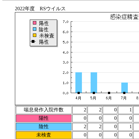
2022年度 RSウイルス
喘息発作入院件数
2
2
0
1
陽性
0
0
0
0
陰性
2
2
0
1
未検査
0
0
0
0