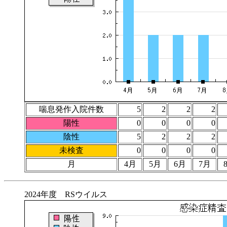
喘息発作入院件数
5
2
2
2
陽性
0
0
0
0
陰性
5
2
2
2
未検査
0
0
0
0
月
4月
5月
6月
7月
2024年度 RSウイルス