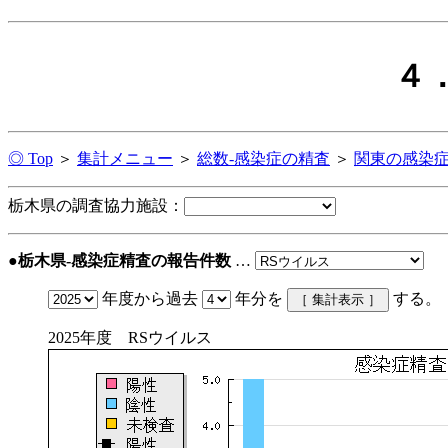
４
◎ Top
＞
集計メニュー
＞
総数-感染症の精査
＞
関東の感染
栃木県の調査協力施設：
●栃木県-感染症精査の報告件数
…
年度から過去
年分を
する。
2025年度 RSウイルス