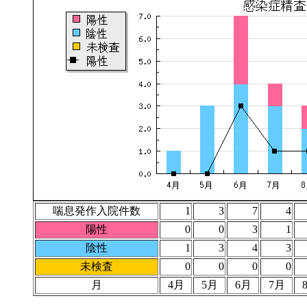
喘息発作入院件数
1
3
7
4
陽性
0
0
3
1
陰性
1
3
4
3
未検査
0
0
0
0
月
4月
5月
6月
7月