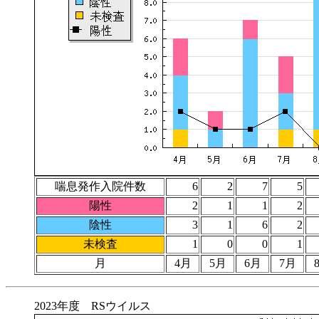
喘息発作入院件数
6
2
7
5
陽性
2
1
1
2
陰性
3
1
6
2
未検査
1
0
0
1
月
4月
5月
6月
7月
2023年度 RSウイルス