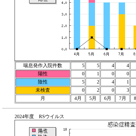
喘息発作入院件数
5
5
4
4
陽性
0
1
0
0
陰性
5
2
4
1
未検査
0
2
0
3
月
4月
5月
6月
7月
2024年度 RSウイルス