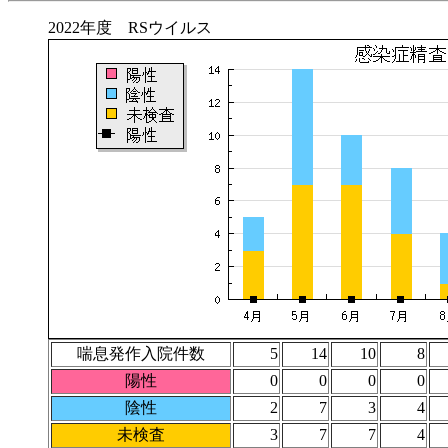
2022年度 RSウイルス
喘息発作入院件数
5
14
10
8
陽性
0
0
0
0
陰性
2
7
3
4
未検査
3
7
7
4