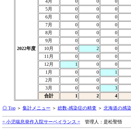
4月
0
0
0
5月
0
0
0
6月
0
0
0
7月
0
0
0
8月
0
0
0
9月
0
0
0
2022年度
10月
0
2
0
11月
0
0
0
12月
1
0
0
1月
0
0
1
2月
0
0
0
3月
0
0
3
合計
1
2
4
◎ Top
＞
集計メニュー
＞
総数-感染症の精査
＞
北海道の感
= 小児喘息発作入院サーベイランス =
管理人：是松聖悟