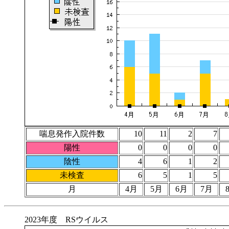
喘息発作入院件数
10
11
2
7
陽性
0
0
0
0
陰性
4
6
1
2
未検査
6
5
1
5
月
4月
5月
6月
7月
2023年度 RSウイルス