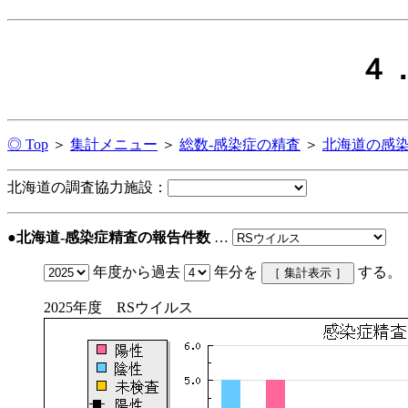
４
◎ Top
＞
集計メニュー
＞
総数-感染症の精査
＞
北海道の感
北海道の調査協力施設：
●北海道-感染症精査の報告件数
…
年度から過去
年分を
する。
2025年度 RSウイルス