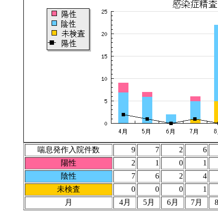
喘息発作入院件数
9
7
2
6
陽性
2
1
0
1
陰性
7
6
2
4
未検査
0
0
0
1
月
4月
5月
6月
7月