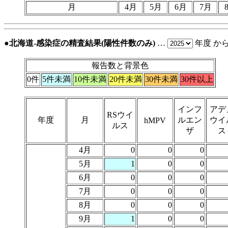
月
4月
5月
6月
7月
●北海道-感染症の精査結果(陽性件数のみ)
…
年度 か
報告数と背景色
0件
5件未満
10件未満
20件未満
30件未満
30件以上
インフ
アデ
RSウイ
年度
月
ルエン
ウイ
hMPV
ルス
ザ
ス
4月
0
0
0
5月
1
0
0
6月
0
0
0
7月
0
0
0
8月
0
0
0
9月
1
0
0